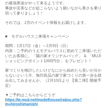
の最強寒波がやって来るようです。
事故や災害などが起こらないよう願いながら寒さを乗り
切って参りましょう！
それでは、2月のイベント情報をお届けします。
■ モデルハウスご来場キャンペーン
期間：1月17日（金）～2月9日（日）
内容：ご予約のうえモデルハウスに初めてご来場いただ
いたお客様に、「陽の家オリジナルバッグ」 ＆ 「MUJI
ショッピングポイント1000円分」 をプレゼント！
家づくりを検討したいけどなにから始めたら良いか分か
らないという方、無印良品の家で家づくりの第一歩を踏
み出してみませんか。（2月10日より 【第二弾】開催予
定）
▼ご予約はこちらからどうぞ
https://ie.muji.net/modelhouse/raijou.php?
m=hiroshimanishi