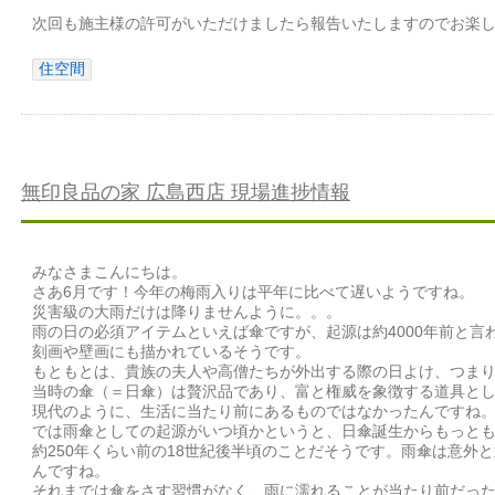
次回も施主様の許可がいただけましたら報告いたしますのでお楽
住空間
無印良品の家 広島西店 現場進捗情報
みなさまこんにちは。
さあ6月です！今年の梅雨入りは平年に比べて遅いようですね。
災害級の大雨だけは降りませんように。。。
雨の日の必須アイテムといえば傘ですが、起源は約4000年前と言
刻画や壁画にも描かれているそうです。
もともとは、貴族の夫人や高僧たちが外出する際の日よけ、つま
当時の傘（＝日傘）は贅沢品であり、富と権威を象徴する道具と
現代のように、生活に当たり前にあるものではなかったんですね
では雨傘としての起源がいつ頃かというと、日傘誕生からもっと
約250年くらい前の18世紀後半頃のことだそうです。雨傘は意外
んですね。
それまでは傘をさす習慣がなく、雨に濡れることが当たり前だっ