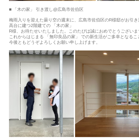
■ 「木の家」 引き渡し@広島市佐伯区
梅雨入りを迎えた曇り空の週末に、広島市佐伯区のR様邸がお引き
高台に建つ2階建ての 「木の家」
R様、お待たせいたしました。このたびは誠におめでとうございま
これからはじまる 「無印良品の家」 での新生活がご多幸となる
今後ともどうぞよろしくお願い申し上げます。