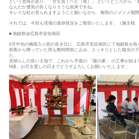
という意味があり、「空を貫くヘビ（竜）」 というところから 「
なんだか運気の良くなりそうな由来ですね。
キレイな虹が見られますようにと願いながら、梅雨のジメジメ期
それでは、今回も現場の進捗状況をご報告いたします。（施主様
■ 地鎮祭@広島市安佐南区
6月中旬の梅雨入り前の良き日に、広島市安佐南区にて地鎮祭を執
前夜から降っていた雨も数時間前に止み、スッキリとした陽光の
た。
見晴らしの良い土地で、これから平屋の 「陽の家」 の工事が始ま
N様、お引き渡しの日までどうぞよろしくお願いいたします。