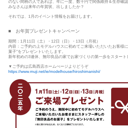
のない間柄の人であれば、年に一度、数十円で関係維持＆生存確
みなさんは来年の年賀状、出しましたか？
それでは、1月のイベント情報をお届けします。
■ お年賀プレゼントキャンペーン
期間：1月11日（土）・12日（日）・13日（月祝）
内容：ご予約の上モデルハウスに初めてご来場いただいたお客様に
菓子"をプレゼントいたします。
新年初めの3連休、無印良品の家でお家づくりの第一歩をスタート
▼ご予約は広島西店ホームぺージよりどうぞ
https://www.muji.net/ie/modelhouse/hiroshimanishi/