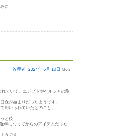
しみに！
管理者
2024年
6月
10日
Mon
われていて、エジプトやペルシャの彫
り日傘が始まりだったようです。
して用いられていたとのこと。
。
もっと後、
と近年になってからのアイテムだった
たようです。