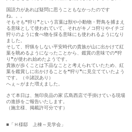
国語力があれば疑問に思うこともなかったのです
ね。。。
そもそも❝狩り❞という言葉は獣や小動物・野鳥を捕まえ
る意味として使われていて、それがキノコ狩りやイチゴ
狩りのように食べ物を採る意味にも使われるようになり
ました。
そして、狩猟をしない平安時代の貴族が山に出かけて紅
葉を眺めるようになったことから、鑑賞の意味での❝狩
り❞が使われ始めたようです。
貴族が歩くことは下品なことと考えられていたため、紅
葉を鑑賞しに出かけることを❝狩り❞に見立てていたよう
です。（※諸説あり）
へぇ～がまた増えました。
さて本日は、無印良品の家 広島西店で手掛けている現場
の進捗をご報告いたします。
（施主様、掲載許可分です）
■「Ｈ様邸 上棟～見学会」