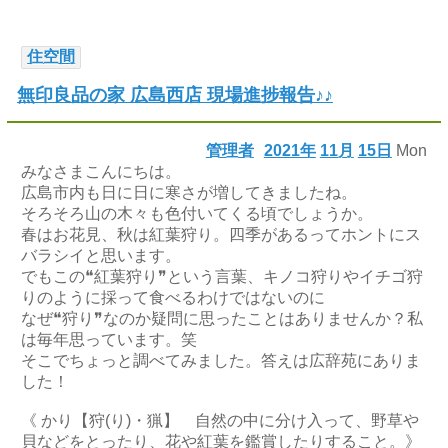
住空間
無印良品の家 広島西店 現場進捗報告♪♪
管理者
2021年
11月
15日
Mon
みなさまこんにちは。
広島市内も日に日に寒さが増してきましたね。
そろそろ山の木々も色付いてくる頃でしょうか。
春はお花見、秋は紅葉狩り。四季があるってホントにス
バラシイと思います。
でもこの❝紅葉狩り❞という言葉、キノコ狩りやイチゴ狩
りのように採って食べるわけではないのに
なぜ❝狩り❞なのか疑問に思ったことはありませんか？私
は毎年思っています。笑
そこでちょっと調べてみました。答えは広辞苑にありま
した！
《 かり【狩(り)・猟】 自然の中に分け入って、野草や
貝などをとったり、花や紅葉を鑑賞したりすること。》