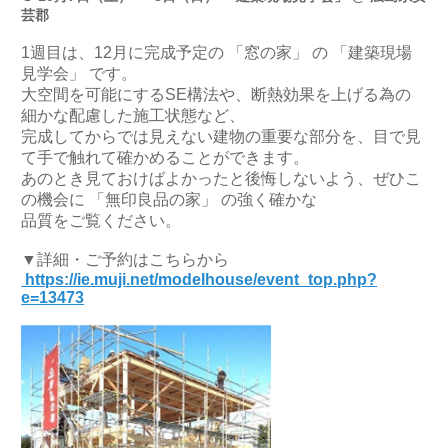
芸郡
1週目は、12月に完成予定の 「窓の家」 の 「建築現場
見学会」 です。
大空間を可能にするSE構法や、断熱効果を上げる為の
細かな配慮した施工状態など、
完成してからでは見えない建物の重要な部分を、目で見
て手で触れて確かめることができます。
あのとき見ておけばよかったと後悔しないよう、ぜひこ
の機会に 「無印良品の家」 の強く確かな
品質をご覧ください。
▼詳細・ご予約はこちらから
https://ie.muji.net/modelhouse/event_top.php?
e=13473