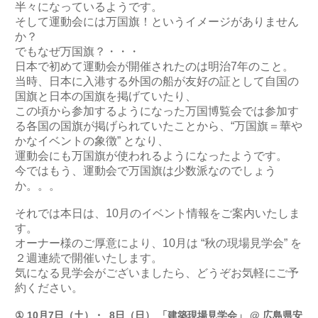
半々になっているようです。
そして運動会には万国旗！というイメージがありません
か？
でもなぜ万国旗？・・・
日本で初めて運動会が開催されたのは明治7年のこと。
当時、日本に入港する外国の船が友好の証として自国の
国旗と日本の国旗を掲げていたり、
この頃から参加するようになった万国博覧会では参加す
る各国の国旗が掲げられていたことから、“万国旗＝華や
かなイベントの象徴” となり、
運動会にも万国旗が使われるようになったようです。
今ではもう、運動会で万国旗は少数派なのでしょう
か。。。
それでは本日は、10月のイベント情報をご案内いたしま
す。
オーナー様のご厚意により、10月は “秋の現場見学会” を
２週連続で開催いたします。
気になる見学会がございましたら、どうぞお気軽にご予
約ください。
① 10月7日（土）・ 8日（日） 「建築現場見学会」 @ 広島県安