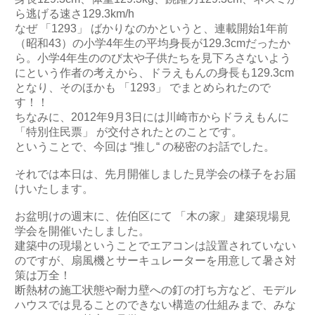
ら逃げる速さ129.3km/h
なぜ 「1293」 ばかりなのかというと、連載開始1年前
（昭和43）の小学4年生の平均身長が129.3cmだったか
ら。小学4年生ののび太や子供たちを見下ろさないよう
にという作者の考えから、ドラえもんの身長も129.3cm
となり、そのほかも 「1293」 でまとめられたので
す！！
ちなみに、2012年9月3日には川崎市からドラえもんに
「特別住民票」 が交付されたとのことです。
ということで、今回は “推し“ の秘密のお話でした。
それでは本日は、先月開催しました見学会の様子をお届
けいたします。
お盆明けの週末に、佐伯区にて 「木の家」 建築現場見
学会を開催いたしました。
建築中の現場ということでエアコンは設置されていない
のですが、扇風機とサーキュレーターを用意して暑さ対
策は万全！
断熱材の施工状態や耐力壁への釘の打ち方など、モデル
ハウスでは見ることのできない構造の仕組みまで、みな