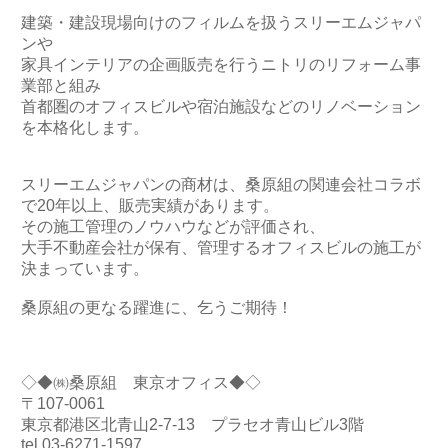
建築・建設現場向けのフィルムを扱うスリーエムジャパ
ンや
家具インテリアの企画販売を行うニトリのリフォーム事
業部と組み
首都圏のオフィスビルや宿泊施設などのリノベーション
を本格化します。
スリーエムジャパンの商材は、桑原組の関連会社コラボ
で20年以上、販売実績があります。
その施工管理のノウハウなどが評価され、
大手不動産会社が保有、管理するオフィスビルの施工が
決まっています。
桑原組の更なる躍進に、乞うご期待！
◇◆㈱桑原組 東京オフィス◆◇
〒107-0061
東京都港区北青山2-7-13 プラセオ青山ビル3階
tel 03-6271-1597