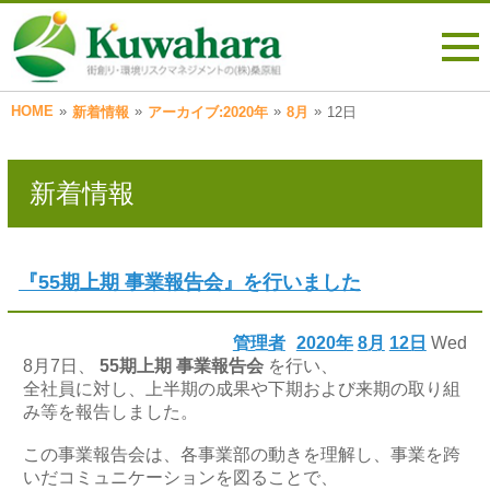
HOME
»
»
»
»
新着情報
アーカイブ:2020年
8月
12日
新着情報
『55期上期 事業報告会』を行いました
管理者
2020年
8月
12日
Wed
8月7日、
55期上期 事業報告会
を行い、
全社員に対し、上半期の成果や下期および来期の取り組
み等を報告しました。
この事業報告会は、各事業部の動きを理解し、事業を跨
いだコミュニケーションを図ることで、